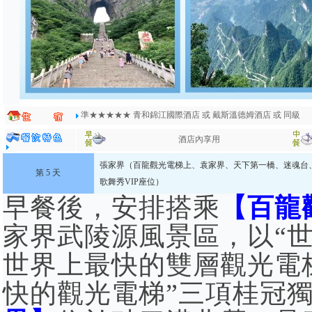
準★★★★★ 青和錦江國際酒店 或 戴斯溫德姆酒店 或 同級
酒店內享用
張家界（百龍觀光電梯上、袁家界、天下第一橋、迷魂台
第 5 天
歌舞秀VIP座位）
早餐後，安排搭乘
【百龍
家界武陵源風景區，以“
世界上最快的雙層觀光電
快的觀光電梯”三項桂冠