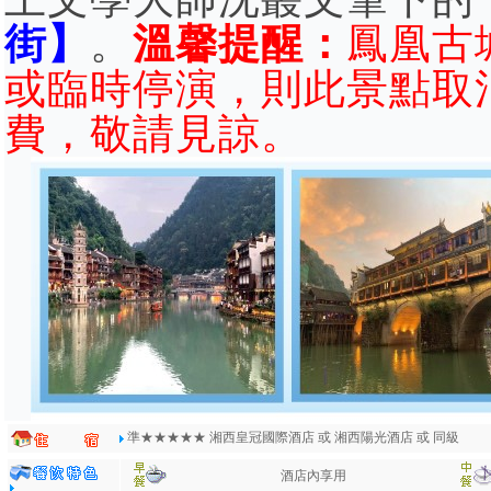
街】
。
溫馨提醒：
鳳凰古
或臨時停演，則此景點取
費，敬請見諒。
準★★★★★ 湘西皇冠國際酒店 或 湘西陽光酒店 或 同級
酒店內享用