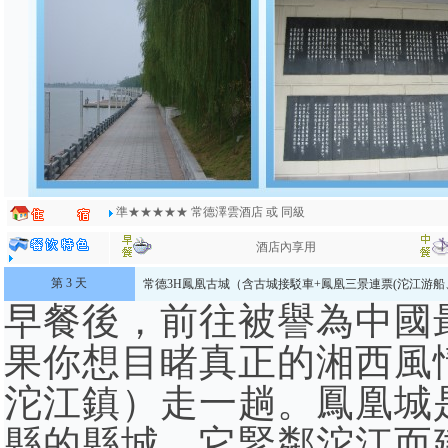
準★★★★★ 常德澤雲酒店 或 同級
酒店內享用
第 3 天
常德
3H鳳凰古城（含古城接駁車+鳳凰三景連票(沱江游
早餐後，前往被譽為中國
果你想目睹真正的湘西風
沱江鎮）走一趟。鳳凰城
縣的縣城，它緊鄰沱江而