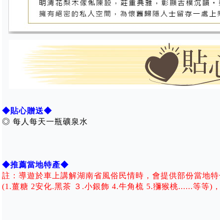
◆貼心贈送◆
◎ 每人每天一瓶礦泉水
◆推薦當地特產◆
註：導遊於車上講解湖南省風俗民情時，會提供部份當地特
(1.薑糖 2安化.黑茶 ３.小銀飾 4.牛角梳 5.獼猴桃.....