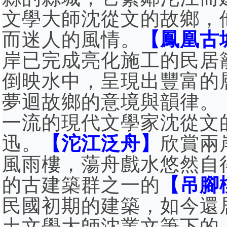
文學大師沈從文的故鄉，
而迷人的風情。
【鳳凰古
岸已完成亮化施工的民居
倒映水中，呈現出豐富的
夢迴故鄉的意境與韻律。
一流的現代文學家沈從文
迅。
【沱江泛舟】
欣賞兩
風雨樓，蕩舟戲水悠然自
的古建築群之一的
【吊腳
民國初期的建築，如今還
土文學大師沈叢文筆下的