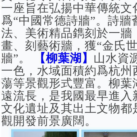
一座旨在弘揚中華傳統文
爲“中國常德詩牆”。詩
法、美術精品鐫刻於一牆
畫、刻藝術牆，獲“金氏
牆”。
【柳葉湖】
山水資
一色，水域面積約爲杭州
蕩等景觀形式豐富。柳葉
遠流長，是我國最早進入
文化遺址及其出土文物都
觀開發前景廣闊。