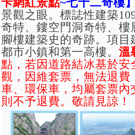
卡網紅景點
~七十二奇樓
景觀之眼。標誌性建築10
奇特、鏤空門洞奇特、樓
腳樓建築史的奇跡。項目
都市小鎮和第一高樓。
溫
點，若因道路結冰基於安
觀，因維套票，無法退費
車、環保車，均屬套票內
則不予退費。敬請見諒！