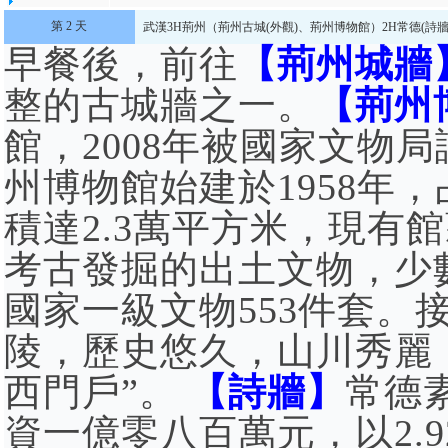
第 2 天
武漢
3H荊州（荊州古城(外觀)、荊州博物館）
2H常德(詩
早餐後，前往
【荊州城牆
整的古城牆之一。
【荊州
館，2008年被國家文物
州博物館始建於1958年
積達2.3萬平方米，現有
考古發掘的出土文物，少
國家一級文物553件套。
陵，歷史悠久，山川秀麗，
西門戶”。
【詩牆】
常德
資一億零八百萬元，以2.