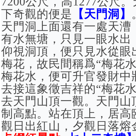
7200公尺，高1277公
下奇觀的便是
【天門洞】
天門洞上面還有一處天漕
有水無塘，只見一眼水出
仰視洞頂，便只見水從眼
梅花，故民間稱爲“梅花水
梅花水，便可升官發財中
去接這象徵吉祥的“梅花
去天門山頂一觀。天門山
制高點。站在頂上，居高
觀日出紅山，夕觀日落熔