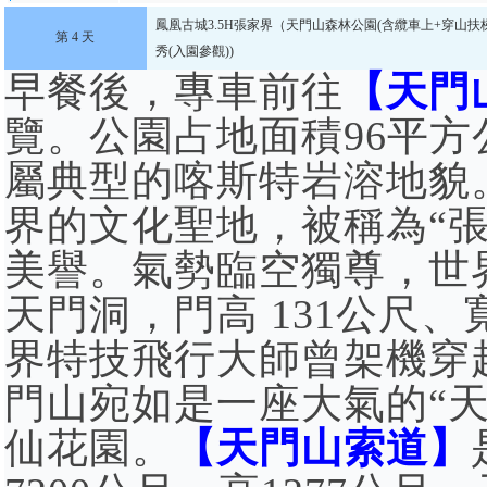
鳳凰古城
3.5H張家界（天門山森林公園(含纜車上+穿山
第 4 天
秀(入園參觀))
早餐後，專車前往
【天門
覽。公園占地面積96平
屬典型的喀斯特岩溶地貌。
界的文化聖地，被稱為“
美譽。氣勢臨空獨尊，世
天門洞，門高 131公尺、寬
界特技飛行大師曾架機穿
門山宛如是一座大氣的“天
仙花園。
【天門山索道】