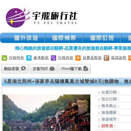
行程特色
參考航班
行程內容
自費及附加
簽證說明
5星湖北荊州+張家界岳陽樓鳳凰古城雙城8天(無購物、無自費)-
出發日期：
抵台日期：
報名截止：
旅遊國家：
旅遊城市：
銷售價：