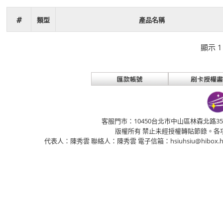
#
類型
產品名稱
顯示 1
客服門市：10450台北市中山區林森北路356號7樓C
版權所有 禁止未經授權轉貼節錄。各
代表人：陳秀雲 聯絡人：陳秀雲 電子信箱：hsiuhsiu@hibox.h